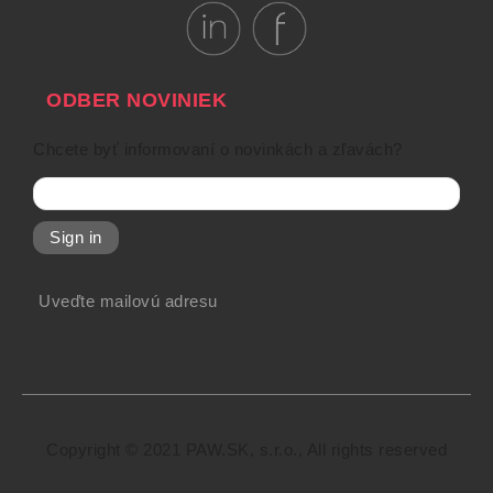
ODBER NOVINIEK
Chcete byť informovaní o novinkách a zľavách?
Sign in
Uveďte mailovú adresu
Copyright © 2021 PAW.SK, s.r.o., All rights reserved