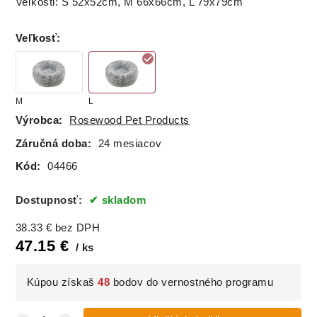
Veľkosti: S 52x52cm, M 66x66cm, L 79x79cm
Veľkosť
:
M
L
Výrobca:
Rosewood Pet Products
Záručná doba:
24 mesiacov
Kód:
04466
Dostupnosť:
skladom
38.33
€
bez DPH
47.15
€
ks
Kúpou získaš
48
bodov do vernostného programu