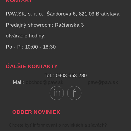
KONTAKT
PAW.SK, s. r. o., Šándorova 6, 821 03 Bratislava
Predajný showroom: Račianska 3
otváracie hodiny:
Po - Pi: 10:00 - 18:30
ĎALŠIE KONTAKTY
Tel.: 0903 653 280
Mail:
obchod@paw.sk
paw@paw.sk
ODBER NOVINIEK
Chcete byť informovaní o novinkách a zľavách?