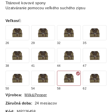
Titánové kovové spony
Uzatváranie pomocou veľkého suchého zipsu
Veľkosť
:
26
29
32
35
38
41
44
47
50
54
58
62
Výrobca:
Milk&Pepper
Záručná doba:
24 mesiacov
Kód:
MP226458