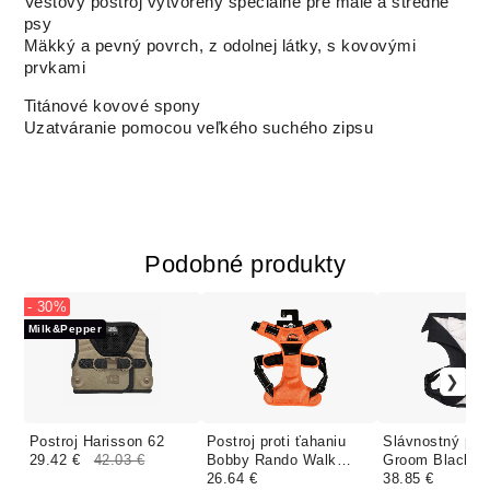
Vestový postroj vytvorený špeciálne pre malé a stredné
psy
Mäkký a pevný povrch, z odolnej látky, s kovovými
prvkami
Titánové kovové spony
Uzatváranie pomocou veľkého suchého zipsu
Podobné produkty
- 30%
Milk&Pepper
Postroj Harisson 62
Postroj proti ťahaniu
Slávnostný post
29.42 €
42.03 €
Bobby Rando Walk
Groom Black
Orange
26.64 €
38.85 €