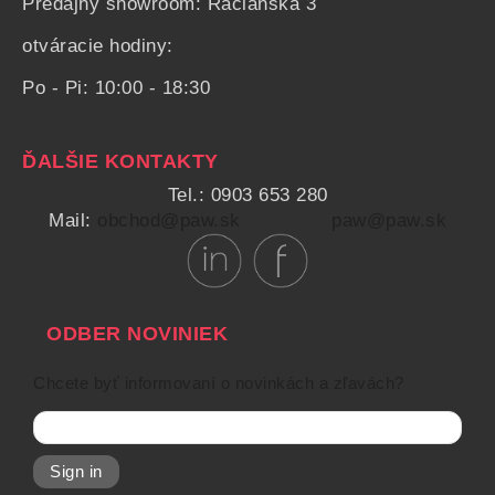
Predajný showroom: Račianska 3
otváracie hodiny:
Po - Pi: 10:00 - 18:30
ĎALŠIE KONTAKTY
Tel.: 0903 653 280
Mail:
obchod@paw.sk
paw@paw.sk
ODBER NOVINIEK
Chcete byť informovaní o novinkách a zľavách?
Sign in