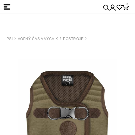
0
PSI
VOĽNÝ ČAS A VÝCVIK
POSTROJE