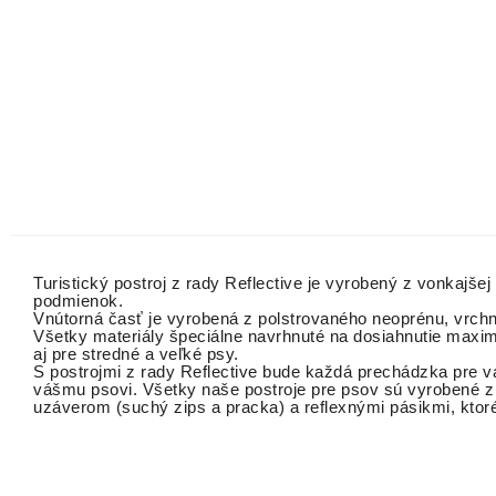
Turistický postroj z rady Reflective je vyrobený z vonkajše
podmienok.
Vnútorná časť je vyrobená z polstrovaného neoprénu, vrchn
Všetky materiály špeciálne navrhnuté na dosiahnutie maxim
aj pre stredné a veľké psy.
S postrojmi z rady Reflective bude každá prechádzka pre v
vášmu psovi. Všetky naše postroje pre psov sú vyrobené 
uzáverom (suchý zips a pracka) a reflexnými pásikmi, ktoré