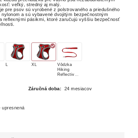
osť: veľký, stredný aj malý.
je pre psov sú vyrobené z polstrovaného a priedušného
m nylonom a sú vybavené dvojitým bezpečnostným
a reflexnými pásikmi, ktoré zaručujú vyššiu bezpečnosť
ľnosti.
L
XL
Vôdzka
Hiking
Reflective
Red
Záručná doba:
24 mesiacov
e upresnená