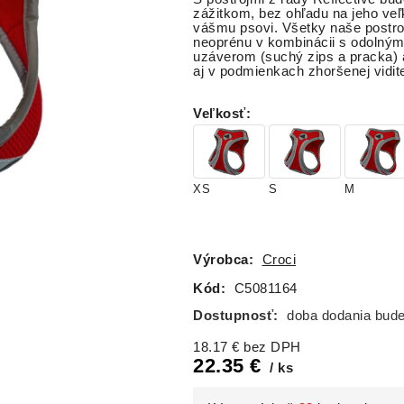
zážitkom, bez ohľadu na jeho veľk
vášmu psovi. Všetky naše postro
neoprénu v kombinácii s odolný
uzáverom (suchý zips a pracka) 
aj v podmienkach zhoršenej vidite
Veľkosť
:
XS
S
M
Výrobca:
Croci
Kód:
C5081164
Dostupnosť:
doba dodania bud
18.17
€
bez DPH
22.35
€
ks