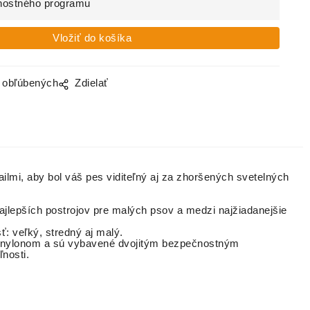
nostného programu
o obľúbených
Zdielať
ailmi, aby bol váš pes viditeľný aj za zhoršených svetelných
ajlepších postrojov pre malých psov a medzi najžiadanejšie
: veľký, stredný aj malý.
m nylonom a sú vybavené dvojitým bezpečnostným
nosti.