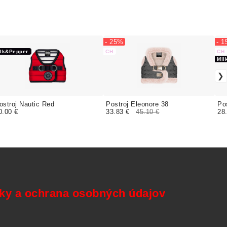
- 25%
- 
ilk&Pepper
CH
CH
Mil
ostroj Nautic Red
Postroj Eleonore 38
Po
0.00 €
33.83 €
45.10 €
28
y a ochrana osobných údajov