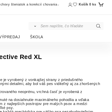
Košík
0
ks
chovy šteniatok a korekcií chovania
VÝPREDAJ
ŠKOLA
lective Red XL
ive je vyrobený z vonkajšej strany z priedušného
nými detailmi, aby bol váš pes viditeľný aj za zhoršených
strovaného neoprénu, vrchná časť je vyrobená z
hnuté na dosiahnutie maximálneho pohodlia a vďaka
ým z najlepších postrojov pre malých psov a medzi
ľké psy.
ude každá prechádzka pre vášho psa nezabudnuteľným