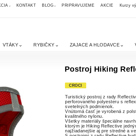
KCIA
KONTAKT
BLOG
PRIPRAVUJEME
AKCIE
Kurzy vý
VTÁKY
RYBIČKY
ZAJACE A HLODAVCE
Postroj Hiking Ref
CROCI
Turistický postroj z rady Reflect
perforovaného polyesteru s reflex
svetelných podmienok.
Vnútorná časť je vyrobená z pol
kvalitného nylonu.
Všetky materiály špeciálne navr
ktorým je Hiking Reflective jedn
najžiadanejšie aj pre stredné a ve
S postrojmi z rady Reflective b