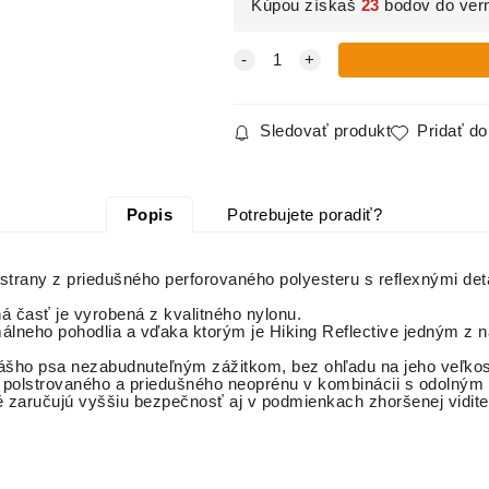
Kúpou získaš
23
bodov do ver
Sledovať produkt
Pridať d
Popis
Potrebujete poradiť?
j strany z priedušného perforovaného polyesteru s reflexnými det
á časť je vyrobená z kvalitného nylonu.
álneho pohodlia a vďaka ktorým je Hiking Reflective jedným z n
ášho psa nezabudnuteľným zážitkom, bez ohľadu na jeho veľkosť
z polstrovaného a priedušného neoprénu v kombinácii s odolný
 zaručujú vyššiu bezpečnosť aj v podmienkach zhoršenej viditeľ