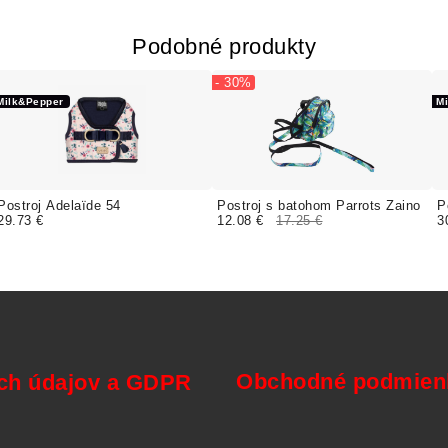
Podobné produkty
- 30%
Milk&Pepper
M
Postroj Adelaïde 54
Postroj s batohom Parrots Zaino
P
29.73 €
12.08 €
17.25 €
3
Obchodné podmienk
ch údajov a GDPR