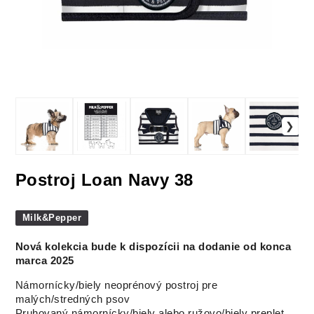
Postroj Loan Navy 38
Milk&Pepper
Nová kolekcia bude k dispozícii na dodanie od konca
marca 2025
Námornícky/biely neoprénový postroj pre
malých/stredných psov
Pruhovaný námornícky/biely alebo ružovo/biely preplet