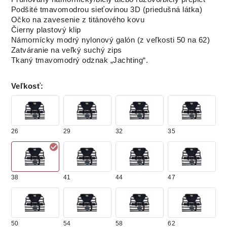
Podšité tmavomodrou sieťovinou 3D (priedušná látka)
Očko na zavesenie z titánového kovu
Čierny plastový klip
Námornícky modrý nylonový galón (z veľkosti 50 na 62)
Zatváranie na veľký suchý zips
Tkaný tmavomodrý odznak „Jachting“.
Veľkosť
:
26
29
32
35
38
41
44
47
50
54
58
62