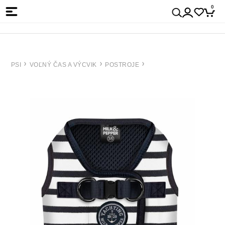
0
PSI
VOĽNÝ ČAS A VÝCVIK
POSTROJE