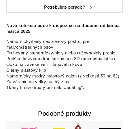
Potrebujete poradiť?
Nová kolekcia bude k dispozícii na dodanie od konca
marca 2025
Námornícky/biely neoprénový postroj pre
malých/stredných psov
Pruhovaný námornícky/biely alebo ružovo/biely preplet
Podšité tmavomodrou sieťovinou 3D (priedušná látka)
Očko na zavesenie z titánového kovu
Čierny plastový klip
Námornícky modrý nylonový galón (z veľkosti 50 na 62)
Zatváranie na veľký suchý zips
Tkaný tmavomodrý odznak „Jachting“.
Podobné produkty