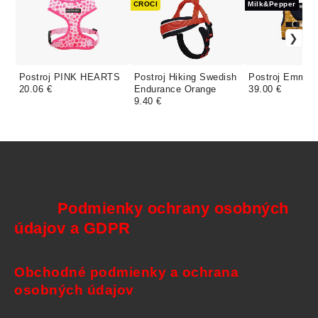
CROCI
Milk&Pepper
Postroj PINK HEARTS
Postroj Hiking Swedish
Postroj Emmy
20.06 €
Endurance Orange
39.00 €
9.40 €
Podmienky ochrany osobných
údajov a GDPR
Obchodné podmienky a ochrana
osobných údajov