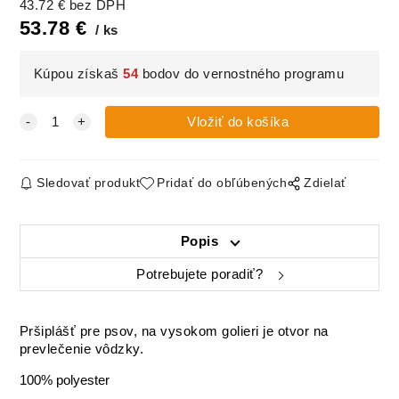
43.72
€
bez DPH
53.78
€
ks
Kúpou získaš
54
bodov do vernostného programu
Sledovať produkt
Pridať do obľúbených
Zdielať
Popis
Potrebujete poradiť?
Pršiplášť pre psov, na vysokom golieri je otvor na
prevlečenie vôdzky.
100% polyester