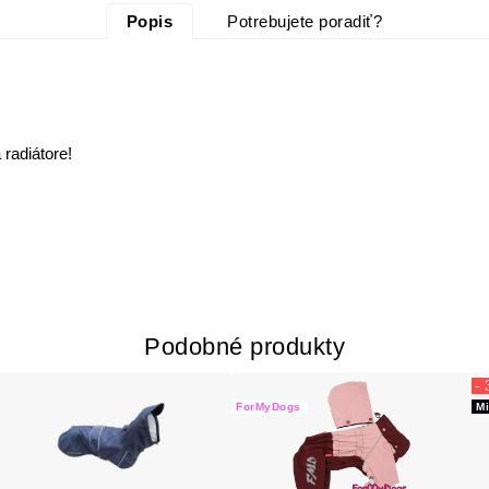
Popis
Potrebujete poradiť?
 radiátore!
Podobné produkty
-
ForMyDogs
M