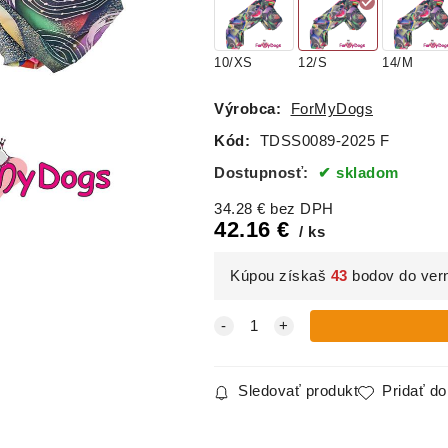
10/XS
12/S
14/M
Výrobca:
ForMyDogs
Kód:
TDSS0089-2025 F
Dostupnosť:
skladom
34.28
€
bez DPH
42.16
€
ks
Kúpou získaš
43
bodov do ver
Sledovať produkt
Pridať d