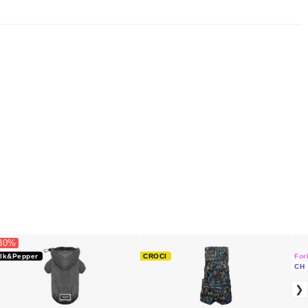
 30%
ilk&Pepper
CROCI
For
CH