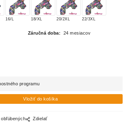
16/L
18/XL
20/2XL
22/3XL
Záručná doba:
24 mesiacov
nostného programu
o obľúbených
Zdielať