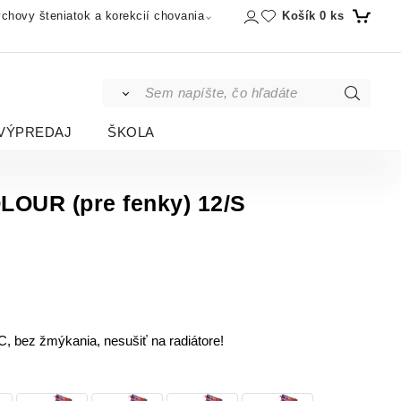
Košík
0
ks
chovy šteniatok a korekcií chovania
VÝPREDAJ
ŠKOLA
LOUR (pre fenky) 12/S
 C, bez žmýkania, nesušiť na radiátore!