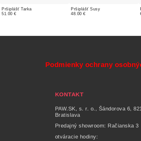
Pršiplášť Tarka
Pršiplášť Susy
51.00 €
48.00 €
Podmienky ochrany osobný
KONTAKT
PAW.SK, s. r. o., Šándorova 6, 82
Bratislava
Predajný showroom: Račianska 3
otváracie hodiny: