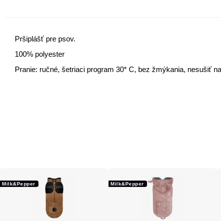
Pršiplášť pre psov.
100% polyester
Pranie: ručné, šetriaci program 30* C, bez žmýkania, nesušiť na
Milk&Pepper
Milk&Pepper