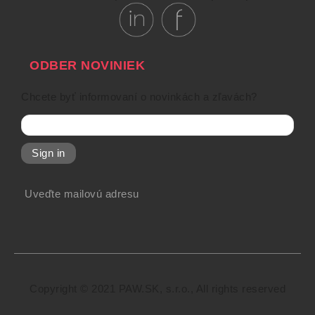
ODBER NOVINIEK
Chcete byť informovaní o novinkách a zľavách?
Sign in
Uveďte mailovú adresu
Copyright © 2021 PAW.SK, s.r.o., All rights reserved