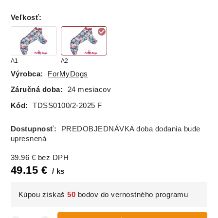
Veľkosť
:
A1
A2
Výrobca:
ForMyDogs
Záručná doba:
24 mesiacov
Kód:
TDSS0100/2-2025 F
Dostupnosť:
PREDOBJEDNÁVKA doba dodania bude
upresnená
39.96
€
bez DPH
49.15
€
ks
Kúpou získaš
50
bodov do vernostného programu