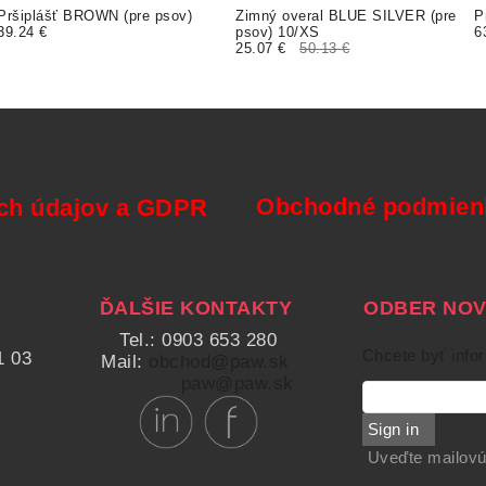
Pršiplášť BROWN (pre psov)
Zimný overal BLUE SILVER (pre
P
39.24 €
psov) 10/XS
6
25.07 €
50.13 €
Obchodné podmienk
ch údajov a GDPR
ĎALŠIE KONTAKTY
ODBER NOVI
Tel.: 0903 653 280
Chcete byť info
1 03
Mail:
obchod@paw.sk
paw@paw.sk
Sign in
Uveďte mailovú