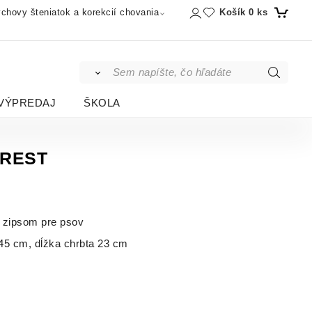
Košík
0
ks
chovy šteniatok a korekcií chovania
VÝPREDAJ
ŠKOLA
OREST
 zipsom pre psov
45 cm, dĺžka chrbta 23 cm