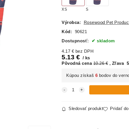
XS
S
Výrobca:
Rosewood Pet Produc
Kód:
90621
Dostupnosť:
skladom
4.17
€
bez DPH
5.13
€
ks
Pôvodná cena
10.26
€
Zľava
5
Kúpou získaš
6
bodov do vern
Sledovať produkt
Pridať d