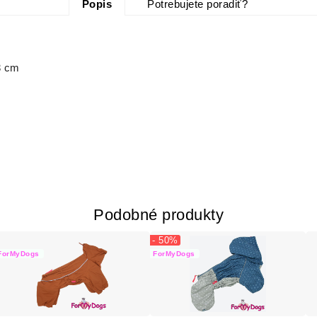
Popis
Potrebujete poradiť?
3 cm
Podobné produkty
- 50%
ForMyDogs
ForMyDogs