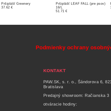
Pršiplášť Greenery
Pršiplášť LEAF FALL (pre psov)
37.62 €
16/L
51.71 €
Podmienky ochrany osobný
KONTAKT
PAW.SK, s. r. o., Šándorova 6, 82
Bratislava
Predajný showroom: Račianska 3
otváracie hodiny: