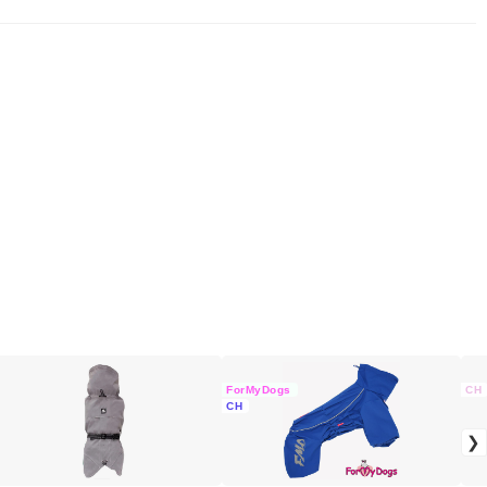
ForMyDogs
CH
CH