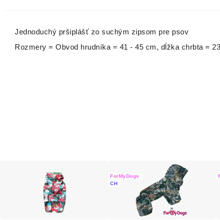
Jednoduchý pršiplášť zo suchým zipsom pre psov
Rozmery = Obvod hrudníka = 41 - 45 cm, dĺžka chrbta = 2
ForMyDogs
CH