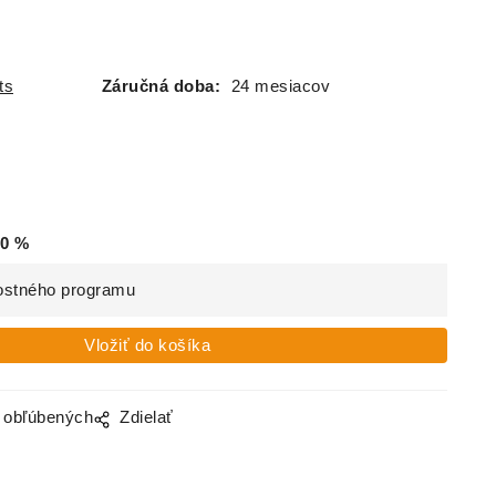
ts
Záručná doba:
24 mesiacov
0
%
ostného programu
o obľúbených
Zdielať