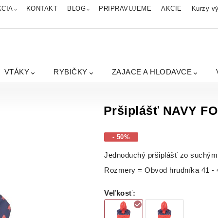
KCIA
KONTAKT
BLOG
PRIPRAVUJEME
AKCIE
Kurzy vý
VTÁKY
RYBIČKY
ZAJACE A HLODAVCE
Pršiplášť NAVY F
- 50%
Jednoduchý pršiplášť zo suchým
Rozmery = Obvod hrudníka 41 - 
Veľkosť
: