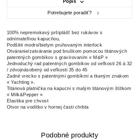
Popis
Potrebujete poradiť?
100% nepremokavý pršiplášť bez rukávov s
odnímateľnou kapucňou,
Podšité modro/bielym pruhovaným interlock
Otváranie/zatváranie pod bruškom pomocou titánových
patentných gombíkov s gravírovaním « M&P »
Jednoduchý rad patentných gombíkov od veľkosti 26 à 32
/ zdvojnásobený od veľkosti 35 do 45
Zadné vrecko s patentnými gombíkmi a tkaným znakom
« Yachting ».
Titánová platnička na kapucni s malým titánovým štítkom
« Milk&Pepper »
Elastika pre chvost
Otvor na vodítko v hornej časti chrbta
Podobné produkty