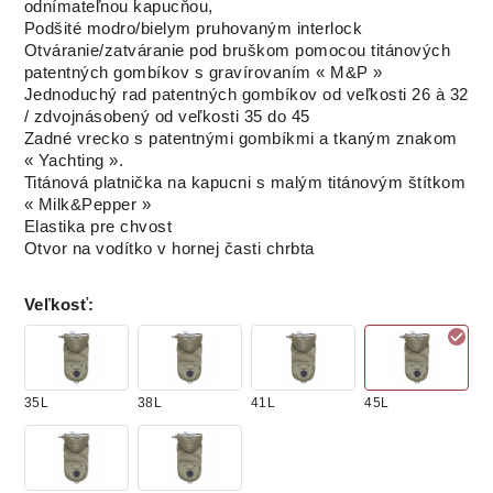
odnímateľnou kapucňou,
Podšité modro/bielym pruhovaným interlock
Otváranie/zatváranie pod bruškom pomocou titánových
patentných gombíkov s gravírovaním « M&P »
Jednoduchý rad patentných gombíkov od veľkosti 26 à 32
/ zdvojnásobený od veľkosti 35 do 45
Zadné vrecko s patentnými gombíkmi a tkaným znakom
« Yachting ».
Titánová platnička na kapucni s malým titánovým štítkom
« Milk&Pepper »
Elastika pre chvost
Otvor na vodítko v hornej časti chrbta
Veľkosť
:
35L
38L
41L
45L