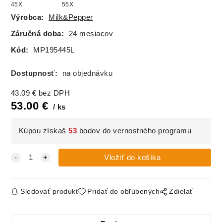
45X
55X
Výrobca:
Milk&Pepper
Záručná doba:
24 mesiacov
Kód:
MP195445L
Dostupnosť:
na objednávku
43.09
€
bez DPH
53.00
€
ks
Kúpou získaš
53
bodov do vernostného programu
Sledovať produkt
Pridať do obľúbených
Zdielať