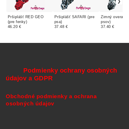
Pršiplášť RED GEO
Pršiplášť SAFARI (pre
Zimný overal S
(pre fenky)
psa)
psov)
46.20 €
37.48 €
37.40 €
Podmienky ochrany osobných
údajov a GDPR
Obchodné podmienky a ochrana
osobných údajov