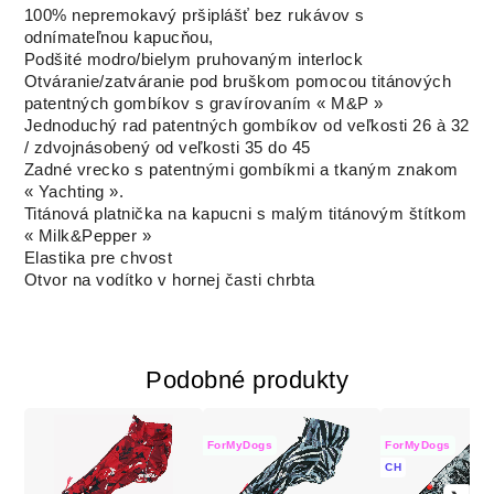
100% nepremokavý pršiplášť bez rukávov s
odnímateľnou kapucňou,
Podšité modro/bielym pruhovaným interlock
Otváranie/zatváranie pod bruškom pomocou titánových
patentných gombíkov s gravírovaním « M&P »
Jednoduchý rad patentných gombíkov od veľkosti 26 à 32
/ zdvojnásobený od veľkosti 35 do 45
Zadné vrecko s patentnými gombíkmi a tkaným znakom
« Yachting ».
Titánová platnička na kapucni s malým titánovým štítkom
« Milk&Pepper »
Elastika pre chvost
Otvor na vodítko v hornej časti chrbta
Podobné produkty
ForMyDogs
ForMyDogs
CH