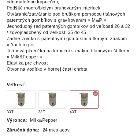
odnímateľnou kapucňou,
Podšité modro/bielym pruhovaným interlock
Otváranie/zatváranie pod bruškom pomocou titánových
patentných gombíkov s gravírovaním « M&P »
Jednoduchý rad patentných gombíkov od veľkosti 26 à 32
/ zdvojnásobený od veľkosti 35 do 45
Zadné vrecko s patentnými gombíkmi a tkaným znakom
« Yachting ».
Titánová platnička na kapucni s malým titánovým štítkom
« Milk&Pepper »
Elastika pre chvost
Otvor na vodítko v hornej časti chrbta
Veľkosť
:
33T
38T
43T
Výrobca:
Milk&Pepper
Záručná doba:
24 mesiacov