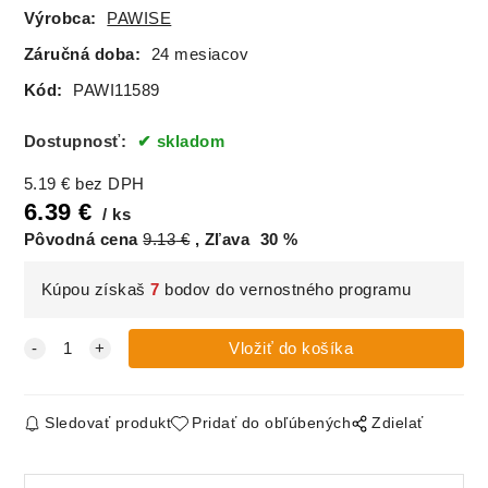
Výrobca:
PAWISE
Záručná doba:
24 mesiacov
Kód:
PAWI11589
Dostupnosť:
skladom
5.19
€
bez DPH
6.39
€
ks
Pôvodná cena
9.13
€
Zľava
30
%
Kúpou získaš
7
bodov do vernostného programu
Sledovať produkt
Pridať do obľúbených
Zdielať