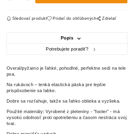
Sledovať produkt
Pridať do obľúbených
Zdielať
Popis
Potrebujete poradiť?
Overal/pyžamo je ľahké, pohodlné, perfektne sedí na tele
psa.
Na rukávoch – tenká elastická páska pre lepšie
prispôsobenie sa labke.
Dobre sa rozťahuje, takže sa ľahko oblieka a vyzlieka.
Použité materiály: Vyrobené z pleteniny - "footer" - má
vysokú odolnosť proti opotrebeniu a časom nestráca svoj
tvar.
Dobre prepúšťa vzduch.