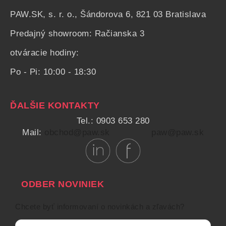
PAW.SK, s. r. o., Šándorova 6, 821 03 Bratislava
Predajný showroom: Račianska 3
otváracie hodiny:
Po - Pi: 10:00 - 18:30
ĎALŠIE KONTAKTY
Tel.: 0903 653 280
Mail:
obchod@paw.sk
paw@paw.sk
ODBER NOVINIEK
Chcete byť informovaní o novinkách a zľavách?