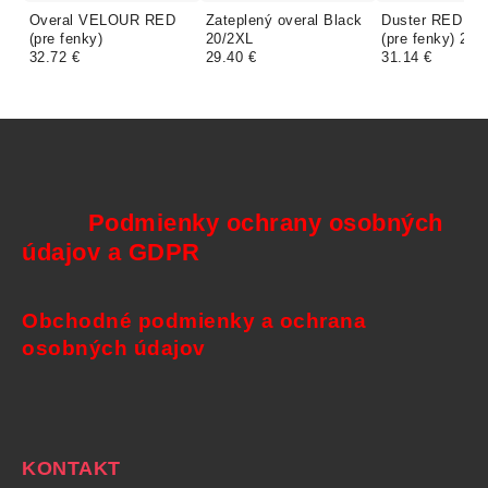
Overal VELOUR RED
Zateplený overal Black
Duster RED D
(pre fenky)
20/2XL
(pre fenky) 20/
32.72 €
29.40 €
31.14 €
Podmienky ochrany osobných
údajov a GDPR
Obchodné podmienky a ochrana
osobných údajov
KONTAKT