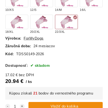
10/XS
12/S
14/M
16/L
18/XL
20/2XL
22/3XL
Výrobca:
ForMyDogs
Záručná doba:
24 mesiacov
Kód:
TDSS0149-2026
Dostupnosť:
skladom
17.02
€
bez DPH
20.94
€
ks
Kúpou získaš
21
bodov do vernostného programu