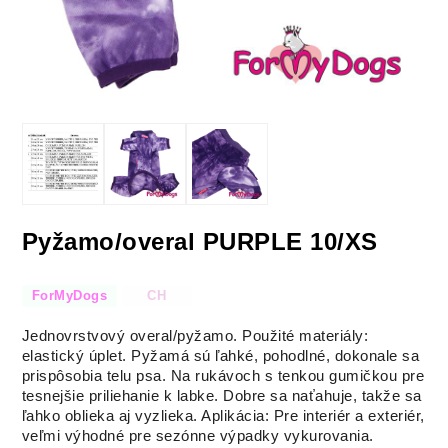
Pyžamo/overal PURPLE 10/XS
ForMyDogs
CH
Jednovrstvový overal/pyžamo.
Použité materiály:
elastický úplet.
Pyžamá sú ľahké, pohodlné, dokonale sa
prispôsobia telu psa.
Na rukávoch s tenkou gumičkou
pre
tesnejšie priliehanie k labke.
Dobre sa naťahuje, takže sa
ľahko oblieka aj vyzlieka.
Aplikácia:
Pre interiér a exteriér,
veľmi výhodné pre sezónne výpadky vykurovania.