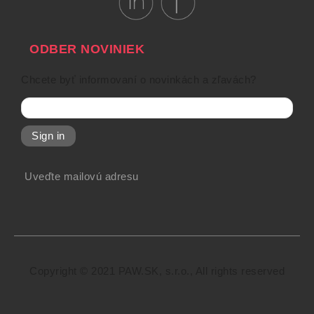
ODBER NOVINIEK
Chcete byť informovaní o novinkách a zľavách?
Sign in
Uveďte mailovú adresu
Copyright © 2021 PAW.SK, s.r.o., All rights reserved