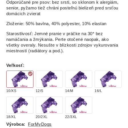
Odporúčané pre psov:
bez srsti, so sklonom k alergiám,
senior, pyžamo tiež
chráni posteľnú bielizeň pred srsťou
domácich zvierat
Zloženie: 50% bavlna, 40% polyester, 10% elastan
Starostlivosť: Jemné pranie v práčke na 30* bez
namáčania a žmýkania
.
Perte otočené naopak, ako
všetky overaly.
Nesušte v blízkosti zdrojov vykurovania
miestností (radiátory a pod.).
Veľkosť
:
10/XS
12/S
14/M
16/L
18/XL
20/2XL
22/3XL
Výrobca:
ForMyDogs