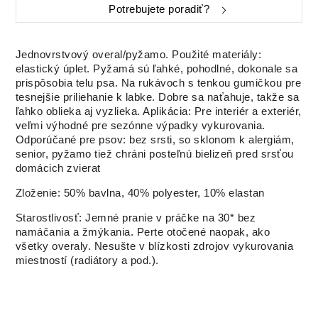
Potrebujete poradiť?
Jednovrstvový overal/pyžamo.
Použité materiály:
elastický úplet.
Pyžamá sú ľahké, pohodlné, dokonale sa
prispôsobia telu psa.
Na rukávoch s tenkou gumičkou
pre
tesnejšie priliehanie k labke.
Dobre sa naťahuje, takže sa
ľahko oblieka aj vyzlieka.
Aplikácia:
Pre interiér a exteriér,
veľmi výhodné pre sezónne výpadky vykurovania.
Odporúčané pre psov:
bez srsti, so sklonom k alergiám,
senior, pyžamo tiež
chráni posteľnú bielizeň pred srsťou
domácich zvierat
Zloženie: 50% bavlna, 40% polyester, 10% elastan
Starostlivosť: Jemné pranie v práčke na 30* bez
namáčania a žmýkania
.
Perte otočené naopak, ako
všetky overaly.
Nesušte v blízkosti zdrojov vykurovania
miestností (radiátory a pod.).