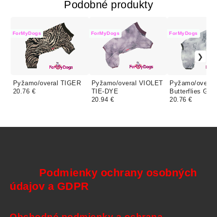
Podobné produkty
ForMyDogs
ForMyDogs
ForMyDogs
Pyžamo/overal TIGER
Pyžamo/overal VIOLET
Pyžamo/overal
20.76 €
TIE-DYE
Butterflies Gre
20.94 €
20.76 €
Podmienky ochrany osobných
údajov a GDPR
Obchodné podmienky a ochrana