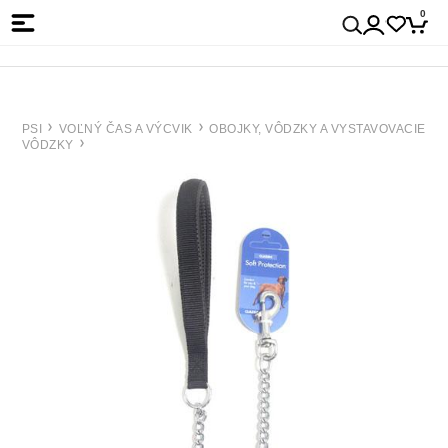
0
PSI
VOĽNÝ ČAS A VÝCVIK
OBOJKY, VÔDZKY A VYSTAVOVACIE
VÔDZKY