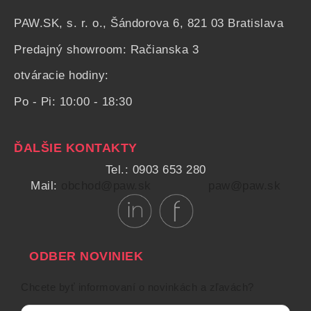
PAW.SK, s. r. o., Šándorova 6, 821 03 Bratislava
Predajný showroom: Račianska 3
otváracie hodiny:
Po - Pi: 10:00 - 18:30
ĎALŠIE KONTAKTY
Tel.: 0903 653 280
Mail:
obchod@paw.sk
paw@paw.sk
ODBER NOVINIEK
Chcete byť informovaní o novinkách a zľavách?