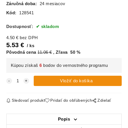
Záručná doba:
24 mesiacov
Kód:
128541
Dostupnosť:
skladom
4.50
€
bez DPH
5.53
€
ks
Pôvodná cena
11.06
€
Zľava
50
%
Kúpou získaš
6
bodov do vernostného programu
Sledovať produkt
Pridať do obľúbených
Zdielať
Popis