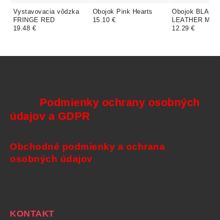
Vystavovacia vôdzka
Obojok Pink Hearts
Obojok BLACK
FRINGE RED
15.10 €
LEATHER M
19.48 €
12.29 €
Podmienky ochrany osobných
údajov a GDPR
Obchodné podmienky a ochrana
osobných údajov
KONTAKT