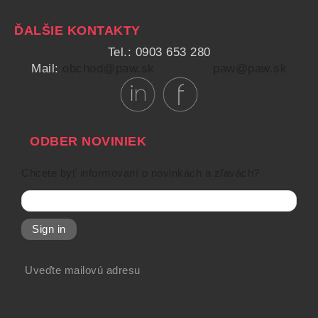
ĎALŠIE KONTAKTY
Tel.: 0903 653 280
Mail:
obchod@paw.sk
paw@paw.sk
ODBER NOVINIEK
Chcete byť informovaní o novinkách a zľavách?
Sign in
Uveďte mailovú adresu