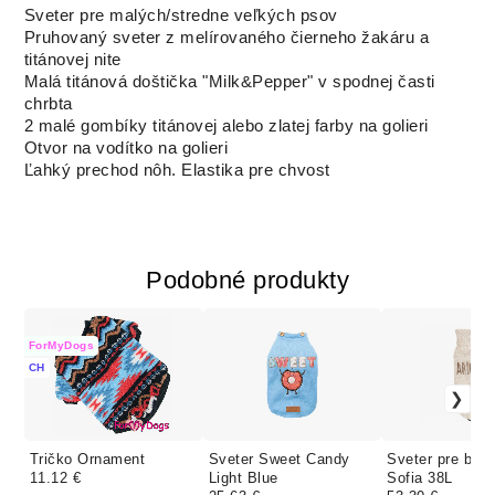
Sveter pre malých/stredne veľkých psov
Pruhovaný sveter z melírovaného čierneho žakáru a
titánovej nite
Malá titánová doštička "Milk&Pepper" v spodnej časti
chrbta
2 malé gombíky titánovej alebo zlatej farby na golieri
Otvor na vodítko na golieri
Ľahký prechod nôh. Elastika pre chvost
Podobné produkty
ForMyDogs
CH
Tričko Ornament
Sveter Sweet Candy
Sveter pre bul
11.12 €
Light Blue
Sofia 38L