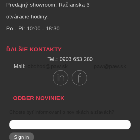
Predajný showroom: Račianska 3
otváracie hodiny:
Po - Pi: 10:00 - 18:30
ĎALŠIE KONTAKTY
Tel.: 0903 653 280
Mail:
obchod@paw.sk
paw@paw.sk
ODBER NOVINIEK
Chcete byť informovaní o novinkách a zľavách?
Sign in