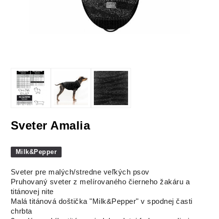
Sveter Amalia
Milk&Pepper
Sveter pre malých/stredne veľkých psov
Pruhovaný sveter z melírovaného čierneho žakáru a
titánovej nite
Malá titánová doštička "Milk&Pepper" v spodnej časti
chrbta