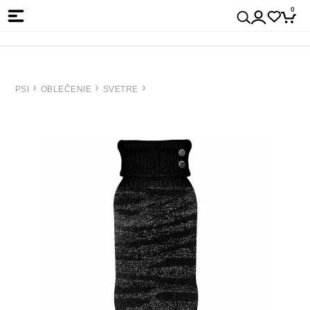
0
PSI
OBLEČENIE
SVETRE