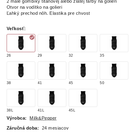
2 malé gombíky titánovej alebo zlatej farby na golieri
Otvor na vodítko na golieri
Ľahký prechod nôh. Elastika pre chvost
Veľkosť
:
26
29
32
35
38
41
45
50
38L
41L
45L
Výrobca:
Milk&Pepper
Záručná doba:
24 mesiacov