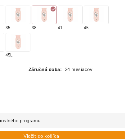
35
38
41
45
45L
Záručná doba:
24 mesiacov
nostného programu