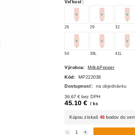
Veľkosť
:
26
29
32
50
38L
41L
Výrobca:
Milk&Pepper
Kód:
MP222038
Dostupnosť:
na objednávku
36.67
€
bez DPH
45.10
€
ks
Kúpou získaš
46
bodov do ver