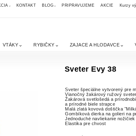
KCIA
KONTAKT
BLOG
PRIPRAVUJEME
AKCIE
Kurzy vý
VTÁKY
RYBIČKY
ZAJACE A HLODAVCE
Sveter Evy 38
Sveter špeciálne vytvorený pre m
Vianočný žakárový ružový svete
Žakárová svetlošedá a prírodnobi
a prírodné biele strapce
Malá zlatá kovová doštička "Milk
Gombíková dierka na golieri na p
Jednoduché navliekanie nožičiek
Elastika pre chvost