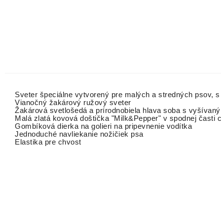
Sveter špeciálne vytvorený pre malých a stredných psov, s
Vianočný žakárový ružový sveter
Žakárová svetlošedá a prírodnobiela hlava soba s vyšívaným
Malá zlatá kovová doštička "Milk&Pepper" v spodnej časti 
Gombíková dierka na golieri na pripevnenie vodítka
Jednoduché navliekanie nožičiek psa
Elastika pre chvost