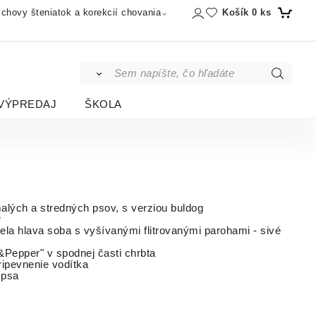
Košík
0
ks
chovy šteniatok a korekcií chovania
VÝPREDAJ
ŠKOLA
alých a stredných psov, s verziou buldog
r
ela hlava soba s vyšívanými flitrovanými parohami - sivé
&Pepper" v spodnej časti chrbta
ripevnenie vodítka
 psa