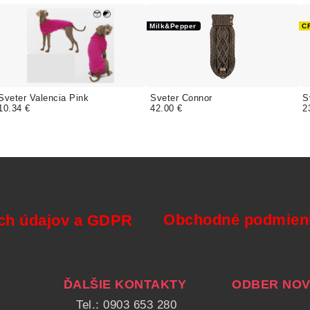
Milk&Pepper
C
Sveter Valencia Pink
Sveter Connor
S
10.34 €
42.00 €
2
Obchodné podmienk
ch údajov a GDPR
ĎALŠIE KONTAKTY
ODBER NOVI
Tel.: 0903 653 280