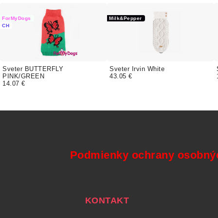
ForMyDogs
Milk&Pepper
CH
Sveter BUTTERFLY
Sveter Irvin White
PINK/GREEN
43.05 €
14.07 €
Podmienky ochrany osobný
KONTAKT