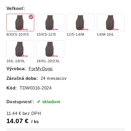
Veľkosť
:
8/XXS-10/XS
10/XS-12/S
12/S-14/M
14/M-16/L
16/L-18/XL
18/XL-20/2XL
Výrobca:
ForMyDogs
Záručná doba:
24 mesiacov
Kód:
TDW0316-2024
Dostupnosť:
skladom
11.44
€
bez DPH
14.07
€
ks