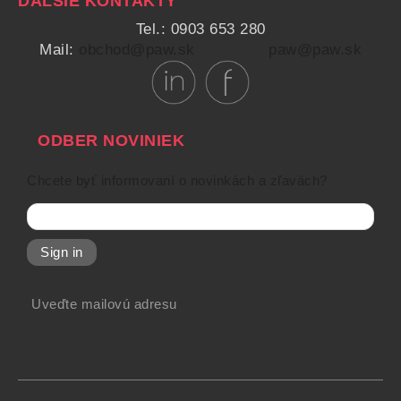
ĎALŠIE KONTAKTY
Tel.: 0903 653 280
Mail:
obchod@paw.sk
paw@paw.sk
ODBER NOVINIEK
Chcete byť informovaní o novinkách a zľavách?
Sign in
Uveďte mailovú adresu