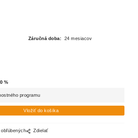
Záručná doba:
24 mesiacov
0
%
nostného programu
o obľúbených
Zdielať