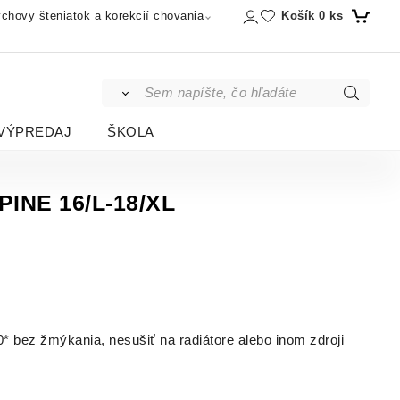
Košík
0
ks
chovy šteniatok a korekcií chovania
VÝPREDAJ
ŠKOLA
PINE 16/L-18/XL
0* bez žmýkania, nesušiť na radiátore alebo inom zdroji