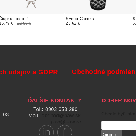
Čiapka Torso 2
Sveter Checks
Š
15.79 €
22.55 €
23.62 €
5
Obchodné podmienk
ch údajov a GDPR
ĎALŠIE KONTAKTY
ODBER NOVI
Tel.: 0903 653 280
Chcete byť info
1 03
Mail:
obchod@paw.sk
paw@paw.sk
Sign in