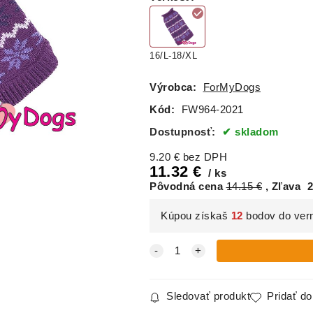
16/L-18/XL
Výrobca:
ForMyDogs
Kód:
FW964-2021
Dostupnosť:
skladom
9.20
€
bez DPH
11.32
€
ks
Pôvodná cena
14.15
€
Zľava
2
Kúpou získaš
12
bodov do ver
Sledovať produkt
Pridať d