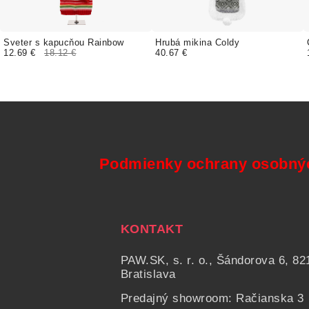
Sveter s kapucňou Rainbow
Hrubá mikina Coldy
12.69 €
18.12 €
40.67 €
Podmienky ochrany osobný
KONTAKT
PAW.SK, s. r. o., Šándorova 6, 82
Bratislava
Predajný showroom: Račianska 3