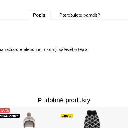
Popis
Potrebujete poradiť?
a radiátore alebo inom zdroji sálavého tepla
Podobné produkty
- 30%
Milk&Pepper
CROCI