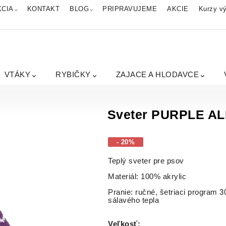
KCIA
KONTAKT
BLOG
PRIPRAVUJEME
AKCIE
Kurzy vý
VTÁKY
RYBIČKY
ZAJACE A HLODAVCE
Sveter PURPLE AL
- 20%
Teplý sveter pre psov
Materiál: 100% akrylic
Pranie: ručné, šetriaci program 3
sálavého tepla
Veľkosť
: