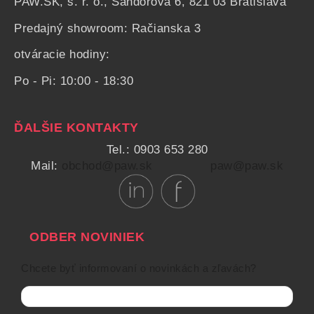
PAW.SK, s. r. o., Šándorova 6, 821 03 Bratislava
Predajný showroom: Račianska 3
otváracie hodiny:
Po - Pi: 10:00 - 18:30
ĎALŠIE KONTAKTY
Tel.: 0903 653 280
Mail:
obchod@paw.sk
paw@paw.sk
ODBER NOVINIEK
Chcete byť informovaní o novinkách a zľavách?