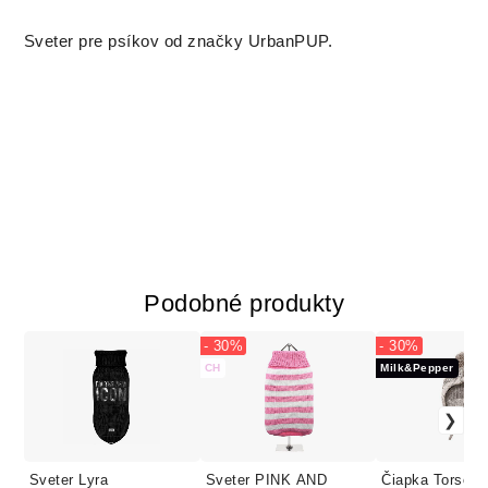
Sveter pre psíkov od značky UrbanPUP.
Podobné produkty
- 30%
- 30%
CH
Milk&Pepper
Sveter Lyra
Sveter PINK AND
Čiapka Torso 2