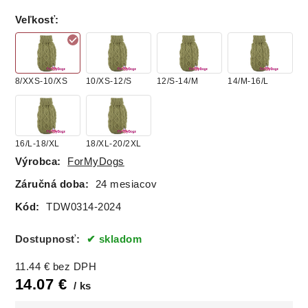
Veľkosť
:
8/XXS-10/XS
10/XS-12/S
12/S-14/M
14/M-16/L
16/L-18/XL
18/XL-20/2XL
Výrobca:
ForMyDogs
Záručná doba:
24 mesiacov
Kód:
TDW0314-2024
Dostupnosť:
skladom
11.44
€
bez DPH
14.07
€
ks