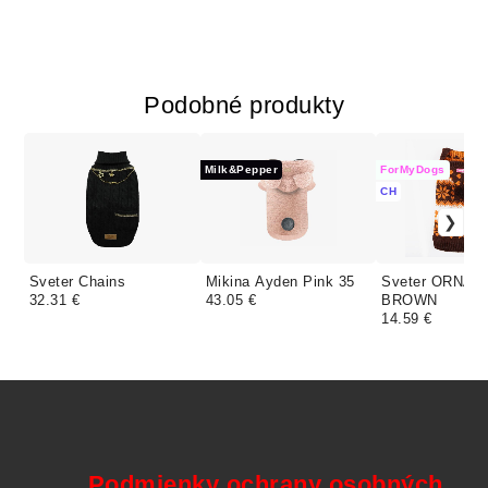
Podobné produkty
Milk&Pepper
ForMyDogs
CH
Sveter Chains
Mikina Ayden Pink 35
Sveter ORNA
32.31 €
43.05 €
BROWN
14.59 €
Podmienky ochrany osobných