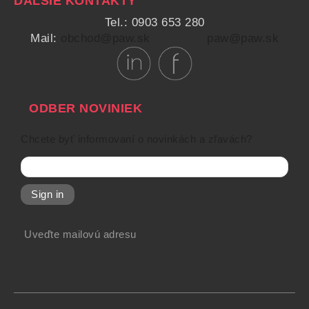
ĎALŠIE KONTAKTY
Tel.: 0903 653 280
Mail:
obchod@paw.sk
paw@paw.sk
ODBER NOVINIEK
Chcete byť informovaní o novinkách a zľavách?
Sign in
Uveďte mailovú adresu