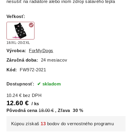
nesušiť na radiátore alebo inom zdroji sálavého tepla
Veľkosť
:
18/XL-20/2XL
Výrobca:
ForMyDogs
Záručná doba:
24 mesiacov
Kód:
FW972-2021
Dostupnosť:
skladom
10.24
€
bez DPH
12.60
€
ks
Pôvodná cena
18.00
€
Zľava
30
%
Kúpou získaš
13
bodov do vernostného programu