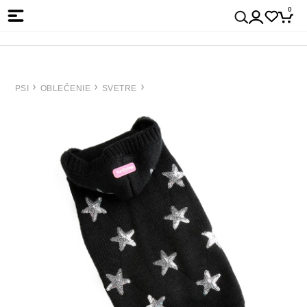
0
PSI
OBLEČENIE
SVETRE