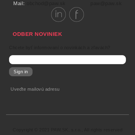
Mail:
obchod@paw.sk
paw@paw.sk
ODBER NOVINIEK
Chcete byť informovaní o novinkách a zľavách?
Sign in
Uveďte mailovú adresu
Copyright © 2021 PAW.SK, s.r.o., All rights reserved