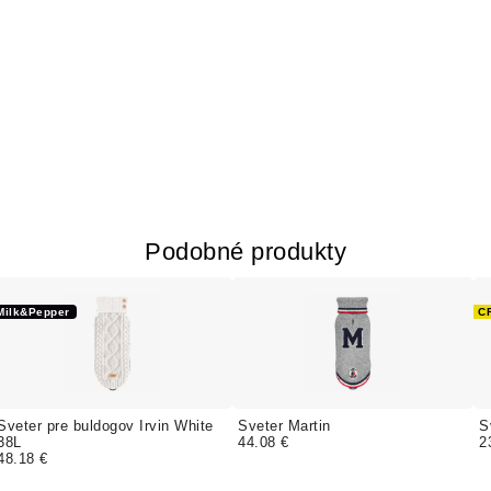
Podobné produkty
Milk&Pepper
C
Sveter pre buldogov Irvin White
Sveter Martin
S
38L
44.08 €
2
48.18 €