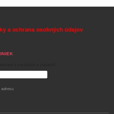
y a ochrana osobných údajov
NIEK
rmovaní o novinkách a zľavách?
 adresu