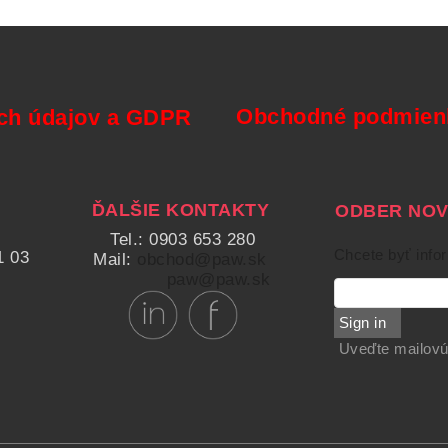
Obchodné podmienk
ch údajov a GDPR
ĎALŠIE KONTAKTY
ODBER NOVI
Tel.: 0903 653 280
Chcete byť info
1 03
Mail:
obchod@paw.sk
paw@paw.sk
Sign in
Uveďte mailovú