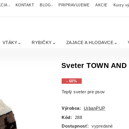
KCIA
KONTAKT
BLOG
PRIPRAVUJEME
AKCIE
Kurzy vý
VTÁKY
RYBIČKY
ZAJACE A HLODAVCE
Sveter TOWN AND
- 60%
Teplý sveter pre psov
Výrobca:
UrbanPUP
Kód:
288
Dostupnosť:
vypredané