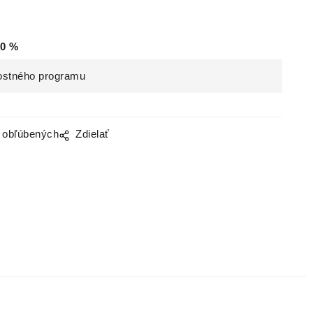
0
%
ostného programu
o obľúbených
Zdielať