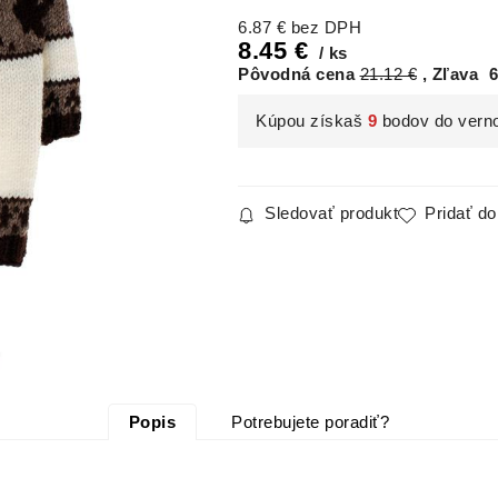
6.87
€
bez DPH
8.45
€
ks
Pôvodná cena
21.12
€
Zľava
6
Kúpou získaš
9
bodov do vern
Sledovať produkt
Pridať d
Popis
Potrebujete poradiť?