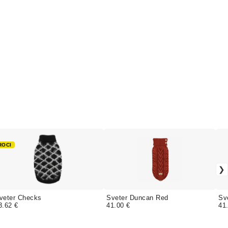
ROCI
veter Checks
Sveter Duncan Red
Sv
3.62 €
41.00 €
41