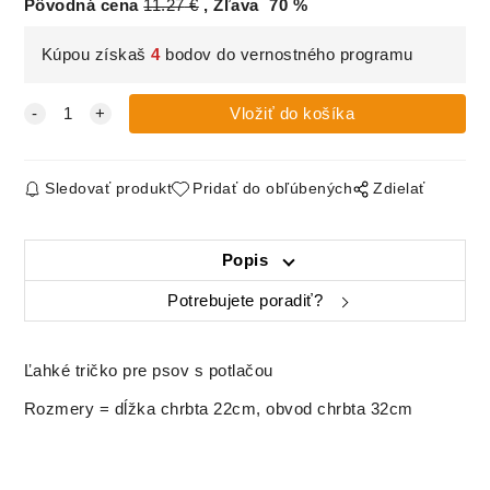
Pôvodná cena
11.27
€
Zľava
70
%
Kúpou získaš
4
bodov do vernostného programu
Sledovať produkt
Pridať do obľúbených
Zdielať
Popis
Potrebujete poradiť?
Ľahké tričko pre psov s potlačou
Rozmery = dĺžka chrbta 22cm, obvod chrbta 32cm