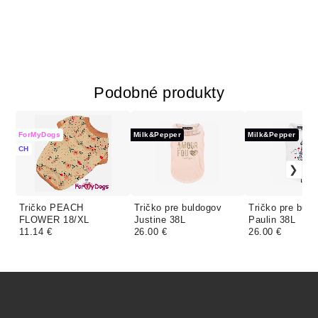
Podobné produkty
ForMyDogs
Milk&Pepper
Milk&Pepper
CH
Tričko PEACH
Tričko pre buldogov
Tričko pre buld
FLOWER 18/XL
Justine 38L
Paulin 38L
11.14 €
26.00 €
26.00 €