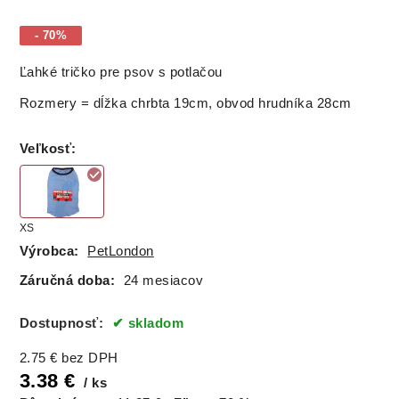
- 70%
Ľahké tričko pre psov s potlačou
Rozmery = dĺžka chrbta 19cm, obvod hrudníka 28cm
Veľkosť
:
XS
Výrobca:
PetLondon
Záručná doba:
24 mesiacov
Dostupnosť:
skladom
2.75
€
bez DPH
3.38
€
ks