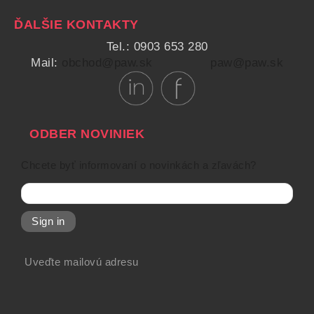
ĎALŠIE KONTAKTY
Tel.: 0903 653 280
Mail:
obchod@paw.sk
paw@paw.sk
ODBER NOVINIEK
Chcete byť informovaní o novinkách a zľavách?
Sign in
Uveďte mailovú adresu