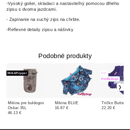
-Vysoký golier, skladací a nastaviteľný pomocou dlhého
zipsu s dvoma jazdcami.
- Zapínanie na suchý zips na chrbte.
-Reflexné detaily zipsu a nášivky
Podobné produkty
Milk&Pepper
CH
ForMyDogs
Mikina pre buldogov
Mikina BLUE
Tričko Butterfl
Oskar 35L
16.87 €
22.20 €
46.13 €