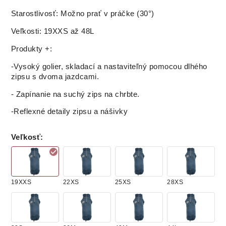
Starostlivosť: Možno prať v práčke (30°)
Veľkosti: 19XXS až 48L
Produkty +:
-Vysoký golier, skladací a nastaviteľný pomocou dlhého
zipsu s dvoma jazdcami.
- Zapínanie na suchý zips na chrbte.
-Reflexné detaily zipsu a nášivky
Veľkosť
:
19XXS
22XS
25XS
28XS