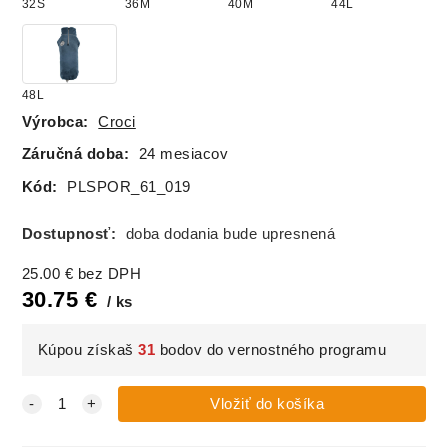
32S
36M
40M
44L
48L
Výrobca:
Croci
Záručná doba:
24 mesiacov
Kód:
PLSPOR_61_019
Dostupnosť:
doba dodania bude upresnená
25.00
€
bez DPH
30.75
€
ks
Kúpou získaš
31
bodov do vernostného programu