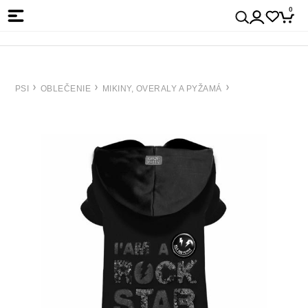
0
PSI
OBLEČENIE
MIKINY, OVERALY A PYŽAMÁ