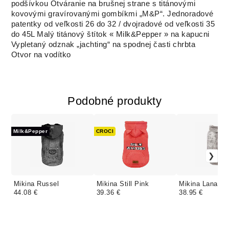
podšívkou
Otváranie na brušnej strane s titánovými
kovovými gravírovanými gombíkmi „M&P“.
Jednoradové
patentky od veľkosti 26 do 32 / dvojradové od veľkosti 35
do 45L
Malý titánový štítok « Milk&Pepper » na kapucni
Vypletaný odznak „jachting“ na spodnej časti chrbta
Otvor na vodítko
Podobné produkty
Milk&Pepper
CROCI
Mikina Russel
Mikina Still Pink
Mikina Lana
44.08 €
39.36 €
38.95 €