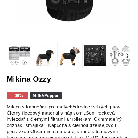
Mikina Ozzy
- 30%
Milk&Pepper
Mikina s kapucňou pre malých/stredne veľkých psov
Čierny fleecový materiál s nápisom „Som rocková
hviezda“ s čiernymi flitrami a trblietkami
Odnímateľný
odznak „smajlíka“.
Kapucňa s čiernou džersejovou
podšívkou
Otváranie na brušnej strane s titánovými
kovovými gravírovanými gombíkmi „M&P“.
Jednoradové