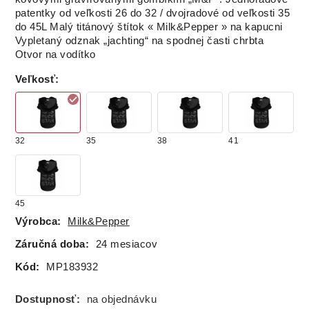
patentky od veľkosti 26 do 32 / dvojradové od veľkosti 35
do 45L
Malý titánový štítok « Milk&Pepper » na kapucni
Vypletaný odznak „jachting“ na spodnej časti chrbta
Otvor na vodítko
Veľkosť
:
32
35
38
41
45
Výrobca:
Milk&Pepper
Záručná doba:
24 mesiacov
Kód:
MP183932
Dostupnosť:
na objednávku