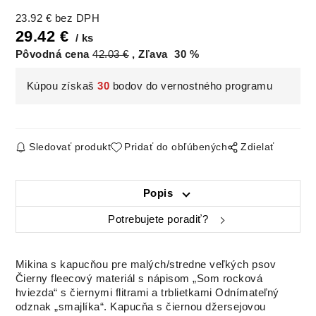
23.92
€
bez DPH
29.42
€
ks
Pôvodná cena
42.03
€
Zľava
30
%
Kúpou získaš
30
bodov do vernostného programu
Sledovať produkt
Pridať do obľúbených
Zdielať
Popis
Potrebujete poradiť?
Mikina s kapucňou pre malých/stredne veľkých psov
Čierny fleecový materiál s nápisom „Som rocková
hviezda“ s čiernymi flitrami a trblietkami
Odnímateľný
odznak „smajlíka“.
Kapucňa s čiernou džersejovou