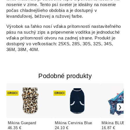
nosenie v zime. Tento psí sveter je ideálny na nosenie
počas chladnejšieho obdobia a je dostupný v
levanduľovej, béžovej a ružovej farbe.
Výrobok sa ľahko nosí vďaka prítomnosti nastaviteľného
pásu na suchý zips a pripevnenie vodítka je jednoduché
vďaka prítomnosti otvoru na zadnej strane. Produkt je
dostupný vo veľkostiach: 25XS, 28S, 30S, 32S, 34S,
36M, 38M, 40M.
Podobné produkty
CROCI
CROCI
Mikina Guepard
Mikina Cervinia Blue
Mikina BLUE
46.35 €
24.10 €
16.87 €