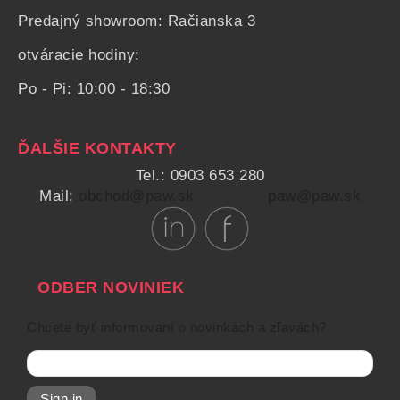
Predajný showroom: Račianska 3
otváracie hodiny:
Po - Pi: 10:00 - 18:30
ĎALŠIE KONTAKTY
Tel.: 0903 653 280
Mail:
obchod@paw.sk
paw@paw.sk
ODBER NOVINIEK
Chcete byť informovaní o novinkách a zľavách?
Sign in