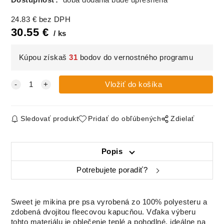
24.83
€
bez DPH
30.55
€
ks
Kúpou získaš
31
bodov do vernostného programu
Sledovať produkt
Pridať do obľúbených
Zdielať
Popis
Potrebujete poradiť?
Sweet je mikina pre psa vyrobená zo 100% polyesteru a
zdobená dvojitou fleecovou kapucňou. Vďaka výberu
tohto materiálu je oblečenie teplé a pohodlné, ideálne na