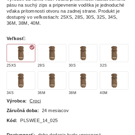
pásu na suchý zips a pripevnenie vodítka je jednoduché
vďaka prítomnosti otvoru na zadnej strane. Produkt je
dostupný vo veľkostiach: 25XS, 28S, 30S, 32S, 34S,
36M, 38M, 40M.
Veľkosť
:
25XS
28S
30S
32S
34S
36M
38M
40M
Výrobca:
Croci
Záručná doba:
24 mesiacov
Kód:
PLSWEE_14_025
Dostupnosť:
doba dodania bude upresnená