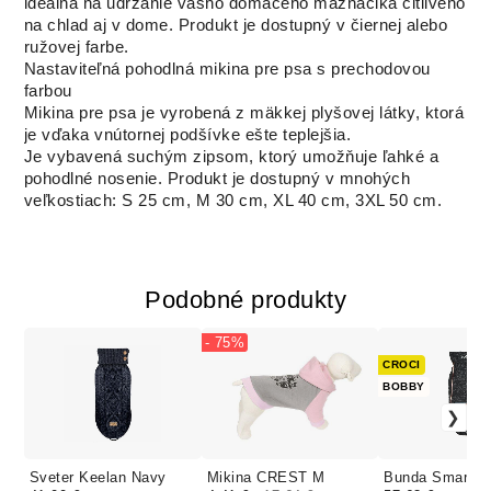
ideálna na udržanie vášho domáceho maznáčika citlivého
na chlad aj v dome. Produkt je dostupný v čiernej alebo
ružovej farbe.
Nastaviteľná pohodlná mikina pre psa s prechodovou
farbou
Mikina pre psa je vyrobená z mäkkej plyšovej látky, ktorá
je vďaka vnútornej podšívke ešte teplejšia.
Je vybavená suchým zipsom, ktorý umožňuje ľahké a
pohodlné nosenie. Produkt je dostupný v mnohých
veľkostiach: S 25 cm, M 30 cm, XL 40 cm, 3XL 50 cm.
Podobné produkty
- 75%
CROCI
BOBBY
Sveter Keelan Navy
Mikina CREST M
Bunda Smart B