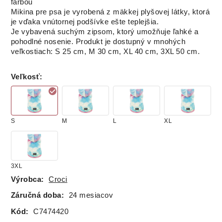
farbou
Mikina pre psa je vyrobená z mäkkej plyšovej látky, ktorá
je vďaka vnútornej podšívke ešte teplejšia.
Je vybavená suchým zipsom, ktorý umožňuje ľahké a
pohodlné nosenie. Produkt je dostupný v mnohých
veľkostiach: S 25 cm, M 30 cm, XL 40 cm, 3XL 50 cm.
Veľkosť
:
S
M
L
XL
3XL
Výrobca:
Croci
Záručná doba:
24 mesiacov
Kód:
C7474420