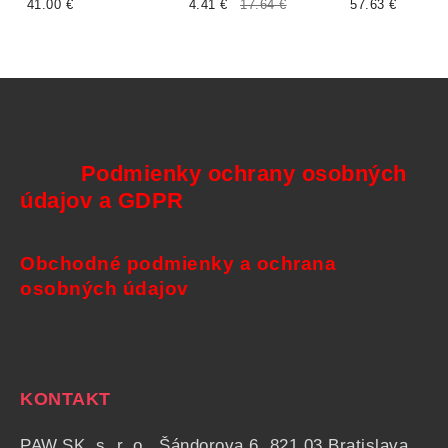
41.00 €
4.41 €
17.64 €
57.63 €
Podmienky ochrany osobných
údajov a GDPR
Obchodné podmienky a ochrana
osobných údajov
KONTAKT
PAW.SK, s. r. o., Šándorova 6, 821 03 Bratislava