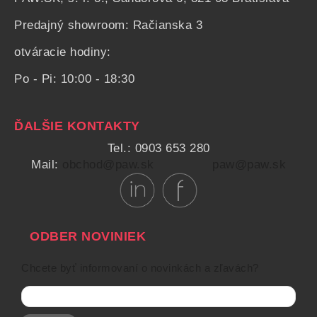
Predajný showroom: Račianska 3
otváracie hodiny:
Po - Pi: 10:00 - 18:30
ĎALŠIE KONTAKTY
Tel.: 0903 653 280
Mail:
obchod@paw.sk
paw@paw.sk
ODBER NOVINIEK
Chcete byť informovaní o novinkách a zľavách?