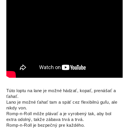
Túto loptu na lane je možné hádzať, kopať, prenášať a
ťahať.
Lano je možné ťahať tam a späť cez flexibilnú guľu, ale
nikdy von.
Romp-n-Roll môže plávať a je vyrobený tak, aby bol
extra odolný, takže zábava trvá a trvá.
Romp-n-Roll je bezpečný pre každého.