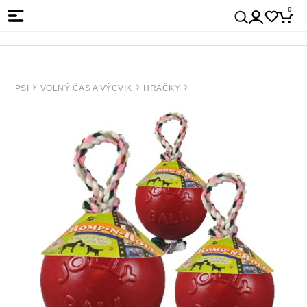
0
PSI
VOĽNÝ ČAS A VÝCVIK
HRAČKY