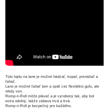
Túto loptu na lane je možné hádzať, kopať, prenášať a
ťahať.
Lano je možné ťahať tam a späť cez flexibilnú guľu, ale
nikdy von.
Romp-n-Roll môže plávať a je vyrobený tak, aby bol
extra odolný, takže zábava trvá a trvá.
Romp-n-Roll je bezpečný pre každého.