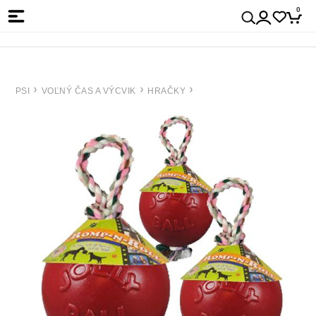
0
PSI
VOĽNÝ ČAS A VÝCVIK
HRAČKY