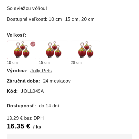
So sviežou vôňou!
Dostupné veľkosti: 10 cm, 15 cm, 20 cm
Veľkosť
:
10 cm
15 cm
20 cm
Výrobca:
Jolly Pets
Záručná doba:
24 mesiacov
Kód:
JOLL049A
Dostupnosť:
do 14 dní
13.29
€
bez DPH
16.35
€
ks