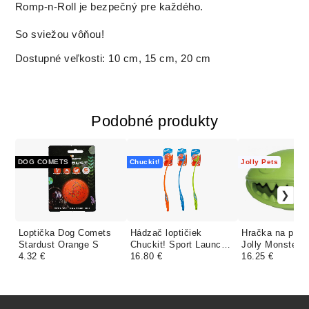
Romp-n-Roll je bezpečný pre každého.
So sviežou vôňou!
Dostupné veľkosti: 10 cm, 15 cm, 20 cm
Podobné produkty
DOG COMETS
Chuckit!
Jolly Pets
Loptička Dog Comets
Hádzač loptičiek
Hračka na poc
Stardust Orange S
Chuckit! Sport Launcher
Jolly Monster 
4.32 €
L - 66 cm
16.80 €
cm
16.25 €