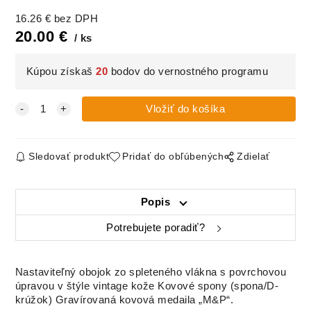
16.26
€
bez DPH
20.00
€
ks
Kúpou získaš
20
bodov do vernostného programu
Sledovať produkt
Pridať do obľúbených
Zdielať
Popis
Potrebujete poradiť?
Nastaviteľný obojok zo spleteného vlákna s povrchovou
úpravou v štýle vintage kože Kovové spony (spona/D-
krúžok) Gravírovaná kovová medaila „M&P“.