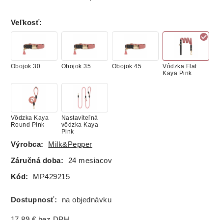
Veľkosť
:
Obojok 30
Obojok 35
Obojok 45
Vôdzka Flat
Kaya Pink
Vôdzka Kaya
Nastaviteľná
Round Pink
vôdzka Kaya
Pink
Výrobca:
Milk&Pepper
Záručná doba:
24 mesiacov
Kód:
MP429215
Dostupnosť:
na objednávku
17.89
€
bez DPH