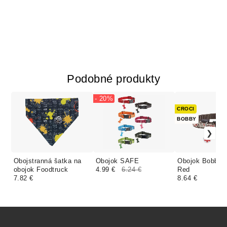
Podobné produkty
- 20%
CROCI
BOBBY
Obojstranná šatka na
Obojok SAFE
Obojok Bobby 
obojok Foodtruck
4.99 €
6.24 €
Red
7.82 €
8.64 €