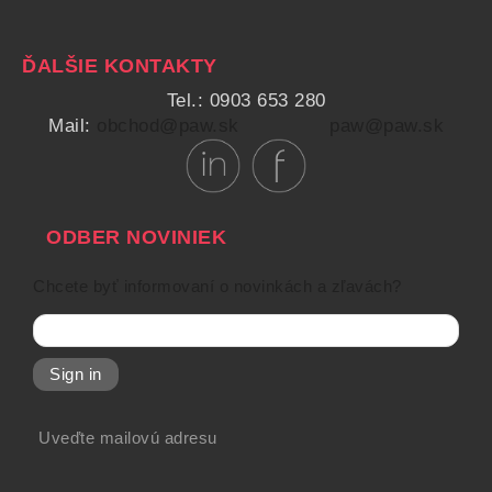
ĎALŠIE KONTAKTY
Tel.: 0903 653 280
Mail:
obchod@paw.sk
paw@paw.sk
ODBER NOVINIEK
Chcete byť informovaní o novinkách a zľavách?
Sign in
Uveďte mailovú adresu