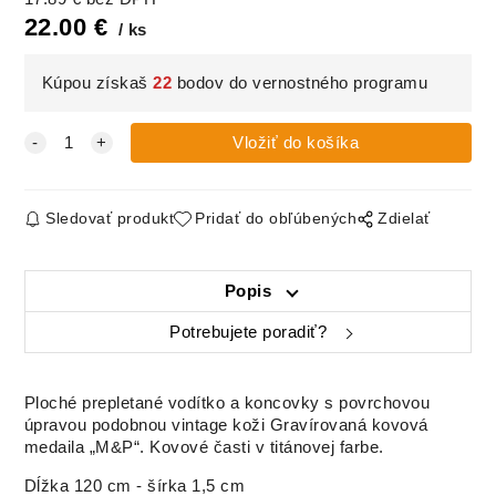
22.00
€
ks
Kúpou získaš
22
bodov do vernostného programu
Sledovať produkt
Pridať do obľúbených
Zdielať
Popis
Potrebujete poradiť?
Ploché prepletané vodítko a koncovky s povrchovou
úpravou podobnou vintage koži
Gravírovaná kovová
medaila „M&P“.
Kovové časti v titánovej farbe.
Dĺžka 120 cm - šírka 1,5 cm