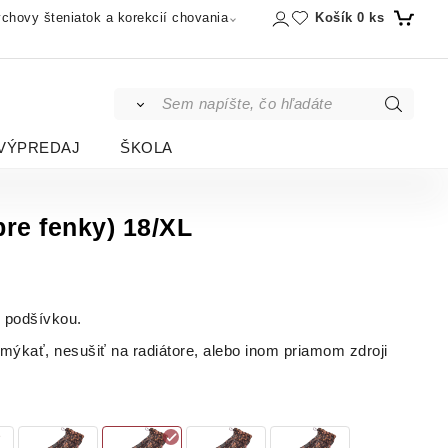
Košík
0
ks
chovy šteniatok a korekcií chovania
VÝPREDAJ
ŠKOLA
re fenky) 18/XL
u podšívkou.
ýkať, nesušiť na radiátore, alebo inom priamom zdroji