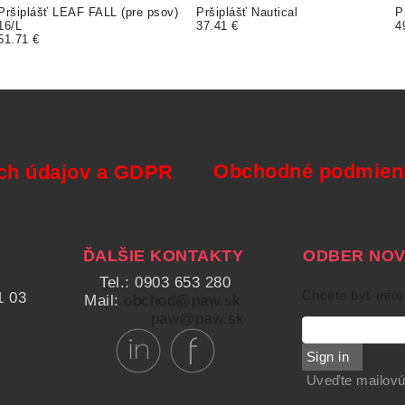
Pršiplášť LEAF FALL (pre psov)
Pršiplášť Nautical
P
16/L
37.41 €
4
51.71 €
Obchodné podmienk
ch údajov a GDPR
ĎALŠIE KONTAKTY
ODBER NOVI
Tel.: 0903 653 280
Chcete byť info
1 03
Mail:
obchod@paw.sk
paw@paw.sk
Sign in
Uveďte mailovú