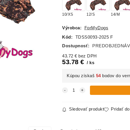
10/XS
12/S
14/M
Výrobca:
ForMyDogs
Kód:
TDSS0093-2025 F
Dostupnosť:
PREDOBJEDNÁVKA 
43.72
€
bez DPH
53.78
€
ks
Kúpou získaš
54
bodov do ver
Sledovať produkt
Pridať d