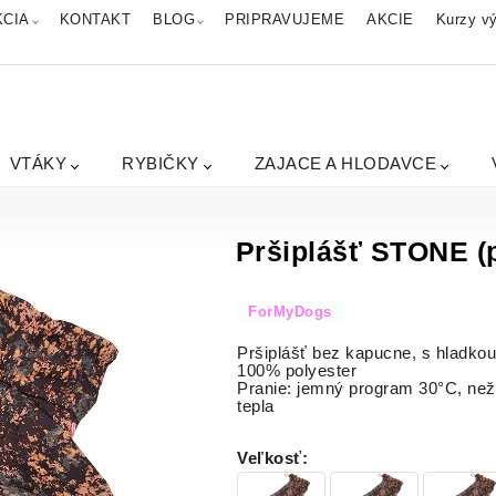
KCIA
KONTAKT
BLOG
PRIPRAVUJEME
AKCIE
Kurzy vý
VTÁKY
RYBIČKY
ZAJACE A HLODAVCE
Pršiplášť STONE (p
ForMyDogs
Pršiplášť bez kapucne, s hladko
100% polyester
Pranie: jemný program 30°C, nežm
tepla
Veľkosť
: