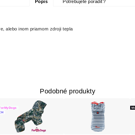
Popis
Potrebujete poradiť?
e, alebo inom priamom zdroji tepla
Podobné produkty
ForMyDogs
M
CH