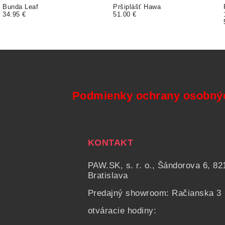
Bunda Leaf
Pršiplášť Hawa
34.95 €
51.00 €
Podmienky ochrany osobný
KONTAKT
PAW.SK, s. r. o., Šándorova 6, 82
Bratislava
Predajný showroom: Račianska 3
otváracie hodiny: