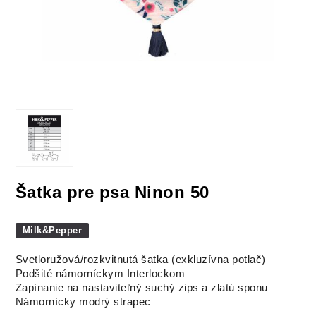
Šatka pre psa Ninon 50
Milk&Pepper
Svetloružová/rozkvitnutá šatka (exkluzívna potlač)
Podšité námorníckym Interlockom
Zapínanie na nastaviteľný suchý zips a zlatú sponu
Námornícky modrý strapec