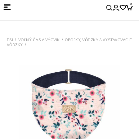
0
PSI
VOĽNÝ ČAS A VÝCVIK
OBOJKY, VÔDZKY A VYSTAVOVACIE
VÔDZKY