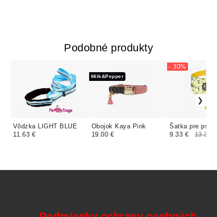
Podobné produkty
- 30%
Milk&Pepper
Vôdzka LIGHT BLUE
Obojok Kaya Pink
Šatka pre psa 
11.63 €
19.00 €
9.33 €
13.32 
Podmienky ochrany osobných