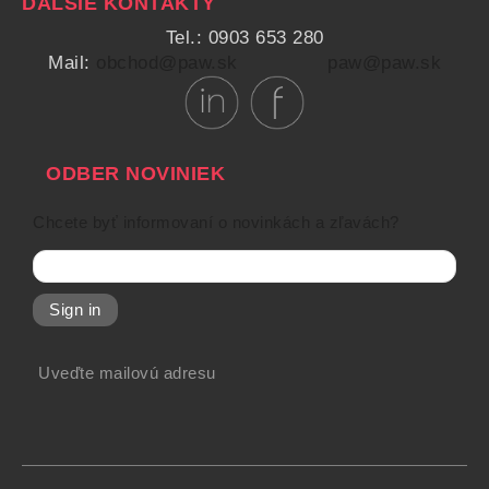
ĎALŠIE KONTAKTY
Tel.: 0903 653 280
Mail:
obchod@paw.sk
paw@paw.sk
ODBER NOVINIEK
Chcete byť informovaní o novinkách a zľavách?
Sign in
Uveďte mailovú adresu