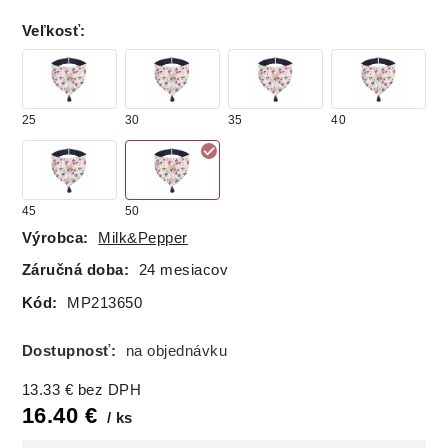
Veľkosť
:
25
30
35
40
45
50
Výrobca:
Milk&Pepper
Záručná doba:
24 mesiacov
Kód:
MP213650
Dostupnosť:
na objednávku
13.33
€
bez DPH
16.40
€
ks