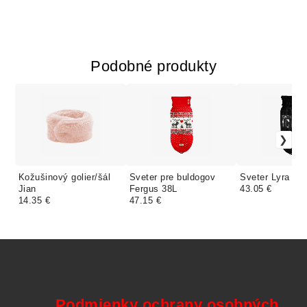
Podobné produkty
Kožušinový golier/šál
Sveter pre buldogov
Sveter Lyra
Jian
Fergus 38L
43.05 €
14.35 €
47.15 €
Podmienky ochrany osobných