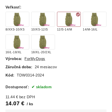
Veľkosť
:
8/XXS-10/XS
10/XS-12/S
12/S-14/M
14/M-16/L
16/L-18/XL
18/XL-20/2XL
Výrobca:
ForMyDogs
Záručná doba:
24 mesiacov
Kód:
TDW0314-2024
Dostupnosť:
skladom
11.44
€
bez DPH
14.07
€
ks