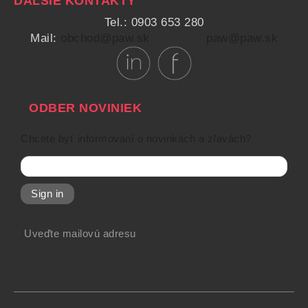
ĎALŠIE KONTAKTY
Tel.: 0903 653 280
Mail:
obchod@paw.sk
paw@paw.sk
ODBER NOVINIEK
Chcete byť informovaní o novinkách a zľavách?
Sign in
Uveďte mailovú adresu